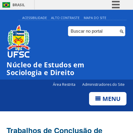
BRASIL
Simplifique!
ACESSIBILIDADE
ALTO CONTRASTE
MAPA DO SITE
Comunica BR
Participe
Acesso à informação
Legislação
Núcleo de Estudos em
Canais
Sociologia e Direito
Área Restrita
Administradores do Site
MENU
Trabalhos de Conclusão de