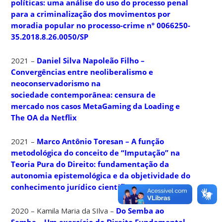
políticas: uma análise do uso do processo penal
para a criminalização dos movimentos por
moradia popular no processo-crime nº 0066250-
35.2018.8.26.0050/SP
2021 –
Daniel Silva Napoleão Filho –
Convergências entre neoliberalismo e
neoconservadorismo na
sociedade contemporânea: censura de
mercado nos casos MetaGaming da Loading e
The OA da Netflix
2021 –
Marco Antônio Toresan – A função
metodológica do conceito de “Imputação” na
Teoria Pura do Direito: fundamentação da
autonomia epistemológica e da objetividade do
conhecimento jurídico científico
2020 – Kamila Maria da SIlva –
Do Semba ao
Samba – Um exercício do Direito Fundamental